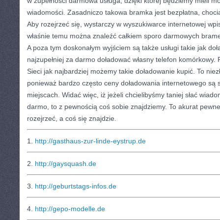
w zupełności darmowa usługa, dzięki której będziemy mieli mo
wiadomości. Zasadniczo takowa bramka jest bezpłatna, chocia
Aby rozejrzeć się, wystarczy w wyszukiwarce internetowej wpi
właśnie temu można znaleźć całkiem sporo darmowych brame
A poza tym doskonałym wyjściem są także usługi takie jak do
najzupełniej za darmo doładować własny telefon komórkowy. P
Sieci jak najbardziej możemy takie doładowanie kupić. To nie
ponieważ bardzo często ceny doładowania internetowego są sp
miejscach. Widać więc, iż jeżeli chcielibyśmy taniej słać wia
darmo, to z pewnością coś sobie znajdziemy. To akurat pewne
rozejrzeć, a coś się znajdzie.
1.
http://gasthaus-zur-linde-eystrup.de
2.
http://gaysquash.de
3.
http://geburtstags-infos.de
4.
http://gepo-modelle.de