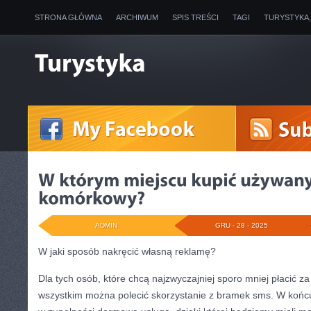
STRONA GŁÓWNA
ARCHIWUM
SPIS TREŚCI
TAGI
TURYSTYKA
ADMIN
GRU - 28 - 2025
W jaki sposób nakręcić własną reklamę?
Dla tych osób, które chcą najzwyczajniej sporo mniej płacić z
wszystkim można polecić skorzystanie z bramek sms. W końc