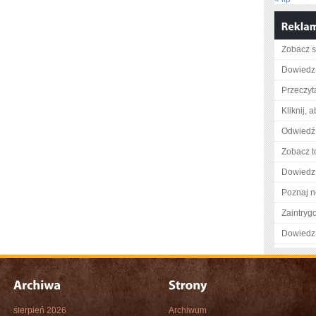
Zobacz s
Dowiedz s
Przeczyta
Kliknij, 
Odwiedź 
Zobacz t
Dowiedz 
Poznaj n
Zaintry
Dowiedz 
sierpień 2026
Archiwum