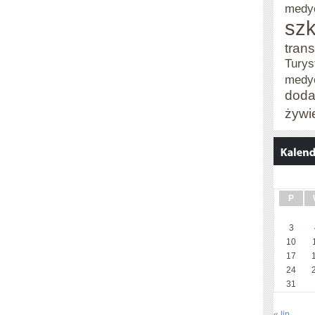
medy
szk
trans
Turys
medy
doda
żywi
P
3
10
17
24
31
« lip