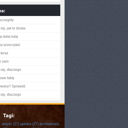
zczegóły
ię, jak to działa
j dalej tutaj
aby przeczytać
teraz
o sam
się, dlaczego
owe fakty
gowany? Sprawdź
się, dlaczego
antyki
(27)
apteka
(27)
architektura