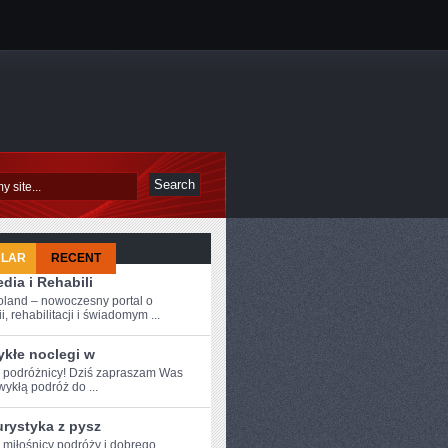
ULAR
RECENT
dia i Rehabili
JSZA
oland – nowoczesny portal o
i, rehabilitacji i świadomym ...
ykłe noclegi w
e podróżnicy! Dziś zapraszam Was
wykłą podróż do ...
urystyka z pysz
e ⁤miłośnicy podróży i dobrego