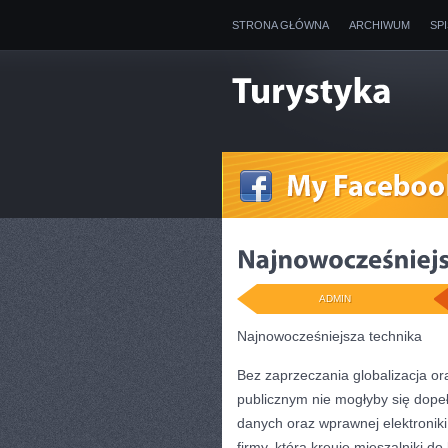
STRONA GŁÓWNA
ARCHIWUM
SP
ADMIN
Najnowocześniejsza technika
Bez zaprzeczania globalizacja or
publicznym nie mogłyby się dopełn
danych oraz wprawnej elektronik
firmy, która kreuje mieszalniki d