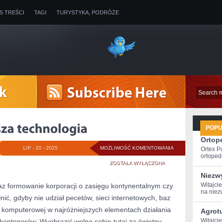
IS TREŚCI
TAGI
TURYSTYKA, PODRÓŻE
POP
Ortope
NAJNOWOCZEŚNIE
LIP - 20 - 2025
MOŻLIWOŚĆ KOMENTOWANIA
Ortex P
ortopedi
TECHNOLOGIA
ZOSTAŁA WYŁĄCZONA
Niezw
Witajci
az formowanie korporacji o zasięgu kontynentalnym czy
na niez
ić, gdyby nie udział pecetów, sieci internetowych, baz
i komputerowej w najróżniejszych elementach działania
Agrot
Witajci
o kontenerów. Wyobrazić wolno sobie tutaj za świetny