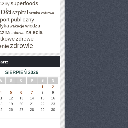
superfoods
czny
oła
szpital
sztuka cyfrowa
port publiczny
tyka
wiedza
wakacje
zajęcia
czna
zabawa
tkowe
zdrowe
zdrowie
enie
SIERPIEŃ 2026
W
Ś
C
P
S
N
1
2
4
5
6
7
8
9
11
12
13
14
15
16
18
19
20
21
22
23
25
26
27
28
29
30