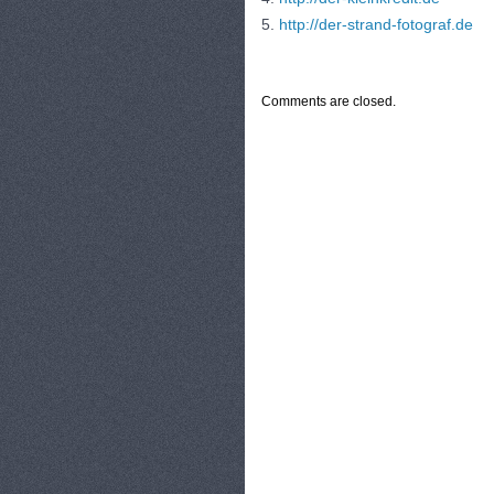
5.
http://der-strand-fotograf.de
CATEGORIES:
TURYSTYKA, PODRÓŻE
Comments are closed.