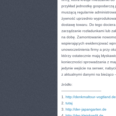
przykład jednostkę gospodarczą 
muszącą regularnie administrowa
żywność uprzednio wyprodukowana
dostawę towaru. Do tego dociera 
zarządzanie rozładunkami lub zał
na dobę. Zamontowanie nowomodn
wspierających ewidencjować wp
unowocześnienia firmy a przy oka
którzy ostatecznie mają błyskawi
konieczności sprowadzania z ma
jedynie wejście na serwer, nabyc
z aktualnymi danymi na bieżąco –
źródło:
———————————
1.
http://denkmaltour-vogtland.de
2.
tutaj
3.
http://der-japangarten.de
4.
http://der-kleinkredit.de