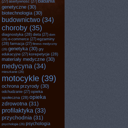
badania
(27)
asertywność
(27)
genetyczne
(30)
biotechnologia
(30)
budownictwo
(34)
choroby
(35)
diagnostyka
(28)
dieta
(27)
dom
egzaminy
e-commerce
(27)
(26)
(28)
farmacja
(27)
fitness medyczny
genetyka
(30)
gry
(26)
korepetycje
(28)
edukacyjne
(27)
materiały medyczne
(30)
medycyna
(34)
mieszkanie
(26)
motocykle
(39)
ochrona przyrody
(30)
opieka
odchudzanie
(27)
opieka
społeczna
(28)
zdrowotna
(31)
profilaktyka
(33)
przychodnia
(31)
psychologia
psychologia
(26)