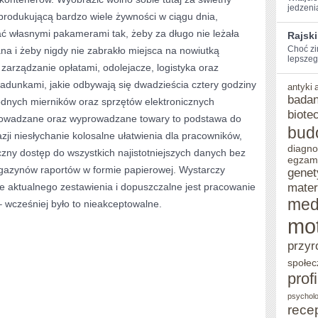
jedzenia
produkującą bardzo wiele żywności w ciągu dnia,
ć własnymi pakamerami tak, żeby za długo nie leżała
Rajski
Choć zi
 i żeby nigdy nie zabrakło miejsca na nowiutką
lepszego
zarządzanie opłatami, odolejacze, logistyka oraz
adunkami, jakie odbywają się dwadzieścia cztery godziny
antyki
badan
ych mierników oraz sprzętów elektronicznych
biote
rowadzane oraz wyprowadzane towary to podstawa do
bud
zji niesłychanie kolosalne ułatwienia dla pracowników,
diagno
czny dostęp do wszystkich najistotniejszych danych bez
egzam
gazynów raportów w formie papierowej. Wystarczy
genet
mater
ie aktualnego zestawienia i dopuszczalne jest pracowanie
med
 wcześniej było to nieakceptowalne.
mo
przyr
społec
prof
psycholo
rece