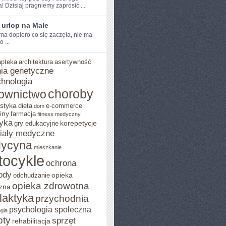
! Dzisiaj pragniemy zaprosić ...
 urlop na Male
ma dopiero co się zaczęła, nie ma
 ...
apteka
architektura
asertywność
ia genetyczne
chnologia
choroby
ownictwo
styka
dieta
e-commerce
dom
iny
farmacja
fitness medyczny
yka
korepetycje
gry edukacyjne
iały medyczne
ycyna
mieszkanie
tocykle
ochrona
ody
opieka
odchudzanie
opieka zdrowotna
zna
ilaktyka
przychodnia
psychologia społeczna
gia
pty
sprzęt
rehabilitacja