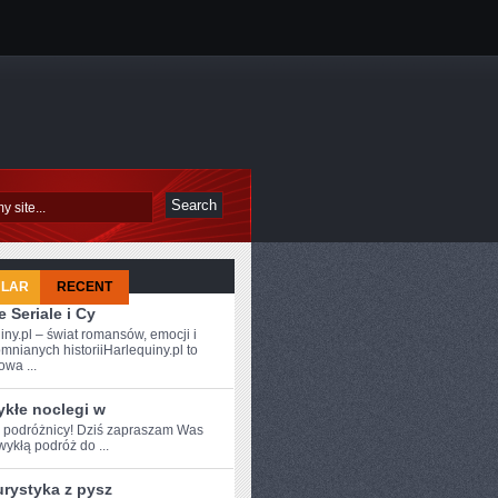
ULAR
RECENT
 Seriale i Cy
iny.pl – świat romansów, emocji i
mnianych historiiHarlequiny.pl to
owa ...
ykłe noclegi w
e podróżnicy! Dziś zapraszam Was
wykłą podróż do ...
urystyka z pysz