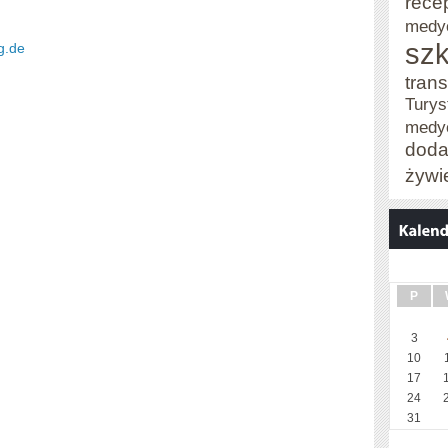
rece
medy
szk
g.de
trans
Turys
medy
doda
żywi
P
3
10
17
24
31