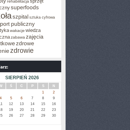
pty
sprzęt
rehabilitacja
superfoods
czny
oła
szpital
sztuka cyfrowa
port publiczny
tyka
wiedza
wakacje
zajęcia
czna
zabawa
tkowe
zdrowe
zdrowie
enie
SIERPIEŃ 2026
W
Ś
C
P
S
N
1
2
4
5
6
7
8
9
11
12
13
14
15
16
18
19
20
21
22
23
25
26
27
28
29
30