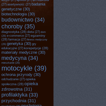
badania
(27)
asertywność
(27)
genetyczne
(30)
biotechnologia
(30)
budownictwo
(34)
choroby
(35)
diagnostyka
(28)
dieta
(27)
dom
egzaminy
e-commerce
(27)
(26)
(28)
farmacja
(27)
fitness medyczny
genetyka
(30)
gry
(26)
korepetycje
(28)
edukacyjne
(27)
materiały medyczne
(30)
medycyna
(34)
mieszkanie
(26)
motocykle
(39)
ochrona przyrody
(30)
opieka
odchudzanie
(27)
opieka
społeczna
(28)
zdrowotna
(31)
profilaktyka
(33)
przychodnia
(31)
psychologia