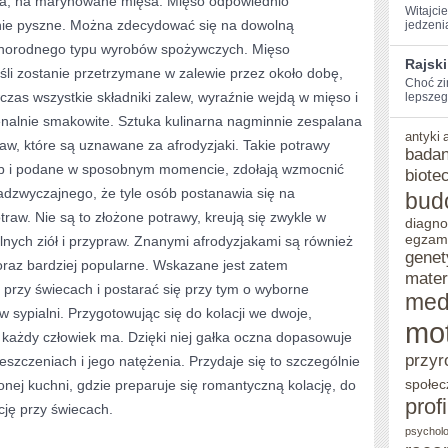
da, na marynowane mięsa. Mięso odpowiednio
Witajci
ie pyszne. Można zdecydować się na dowolną
jedzenia
PRZERÓŻNE
żnorodnego typu wyrobów spożywczych. Mięso
Rajski
śli zostanie przetrzymane w zalewie przez około dobę,
Choć zi
zas wszystkie składniki zalew, wyraźnie wejdą w mięso i
lepszego
nalnie smakowite. Sztuka kulinarna nagminnie zespalana
antyki
aw, które są uznawane za afrodyzjaki. Takie potrawy
badan
b i podane w sposobnym momencie, zdołają wzmocnić
biote
dzwyczajnego, że tyle osób postanawia się na
bud
raw. Nie są to złożone potrawy, kreują się zwykle w
diagno
egzam
nych ziół i przypraw. Znanymi afrodyzjakami są również
genet
oraz bardziej popularne. Wskazane jest zatem
mater
przy świecach i postarać się przy tym o wyborne
med
w sypialni. Przygotowując się do kolacji we dwoje,
mo
ą każdy człowiek ma. Dzięki niej gałka oczna dopasowuje
przyr
eszczeniach i jego natężenia. Przydaje się to szczególnie
społec
nej kuchni, gdzie preparuje się romantyczną kolację, do
prof
cję przy świecach.
psycholo