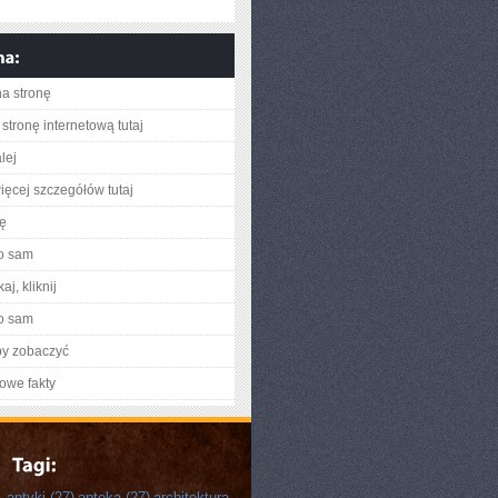
na stronę
stronę internetową tutaj
lej
ięcej szczegółów tutaj
ię
o sam
aj, kliknij
o sam
by zobaczyć
owe fakty
antyki
(27)
apteka
(27)
architektura