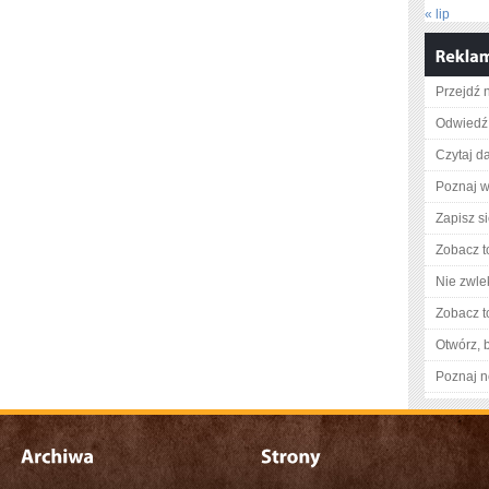
« lip
Przejdź 
Odwiedź 
Czytaj da
Poznaj w
Zapisz s
Zobacz t
Nie zwlek
Zobacz t
Otwórz, 
Poznaj n