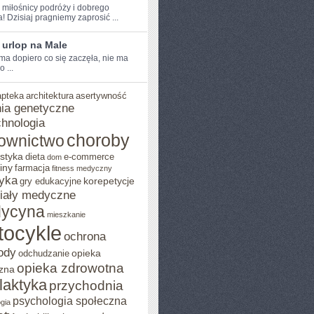
e ⁤miłośnicy podróży i dobrego
! Dzisiaj pragniemy zaprosić ...
 urlop na Male
ma dopiero co się zaczęła, nie ma
 ...
apteka
architektura
asertywność
ia genetyczne
chnologia
choroby
ownictwo
styka
dieta
e-commerce
dom
iny
farmacja
fitness medyczny
yka
korepetycje
gry edukacyjne
iały medyczne
ycyna
mieszkanie
tocykle
ochrona
ody
opieka
odchudzanie
opieka zdrowotna
zna
ilaktyka
przychodnia
psychologia społeczna
gia