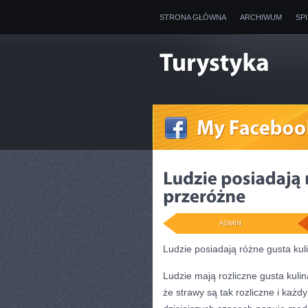
STRONA GŁÓWNA
ARCHIWUM
SP
ADMIN
Ludzie posiadają różne gusta kul
Ludzie mają rozliczne gusta kuli
że strawy są tak rozliczne i każ