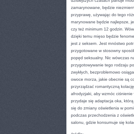
dzisiejszych czasach panuje mo
zamarynowane, będzie niezmiern
przyprawę, używając do tego ró
marynowane będzie najlepsze, je
czy też minimum 12 godzin. Wówc
dzięki temu mięso będzie fenome
jest z seksem. Jest mnóstwo potr
przygotowane w stosowny sposó
popęd seksualny. Nic wówczas na
przygotowywanie tego rodzaju pot
zwykłych, bezproblemowo osiągal
owoce morza, jakie obecnie są c
przyrządzać romantyczną kolację 
afrodyzjaki, aby wzmóc ciśnienie 
przydaje się adaptacja oka, któr
się do zmiany oświetlenia w pomi
podczas przechodzenia z oświetlo
salonu, gdzie konsumuje się kola