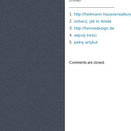
źródło:
———————————
1.
http://heitmann-hausverwaltun
2.
zobacz, jak to działa
3.
http://hennedesign.de
4.
więcej treści
5.
pełny artykuł
CATEGORIES:
TURYSTYKA, PODRÓŻE
Comments are closed.