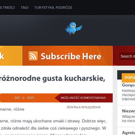
IS TREŚCI
TAGI
TURYSTYKA, PODRÓŻE
POP
Gorące
Harlequ
niezapo
LUDZIE
SIE - 2 - 2025
MOŻLIWOŚĆ KOMENTOWANIA
internet
POSIADAJĄ
ZOSTAŁA WYŁĄCZONA
inarne, różne
Niezw
RÓŻNORODNE
Witajci
narne, różne mają ukochane smaki i strawy. Dobrze więc,
na niez
GUSTA
dy zdoła odnaleźć dla siebie coś ciekawego i pysznego. W
Agrot
KUCHARSKIE,