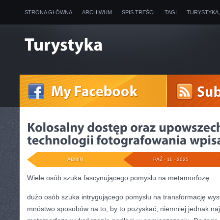
STRONA GŁÓWNA
ARCHIWUM
SPIS TREŚCI
TAGI
TURYSTYKA
ADMIN
PAŹ - 11 - 2025
Wiele osób szuka fascynującego pomysłu na metamorfozę
dużo osób szuka intrygującego pomysłu na transformację wyst
mnóstwo sposobów na to, by to pozyskać, niemniej jednak n