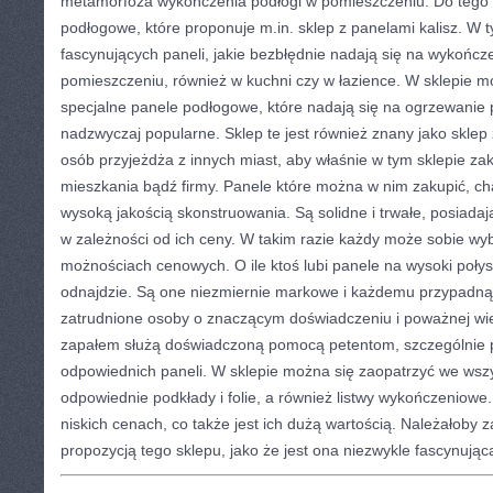
metamorfoza wykończenia podłogi w pomieszczeniu. Do tego 
podłogowe, które proponuje m.in. sklep z panelami kalisz. W 
fascynujących paneli, jakie bezbłędnie nadają się na wykońc
pomieszczeniu, również w kuchni czy w łazience. W sklepie 
specjalne panele podłogowe, które nadają się na ogrzewanie p
nadzwyczaj popularne. Sklep te jest również znany jako sklep 
osób przyjeżdża z innych miast, aby właśnie w tym sklepie za
mieszkania bądź firmy. Panele które można w nim zakupić, cha
wysoką jakością skonstruowania. Są solidne i trwałe, posiadają 
w zależności od ich ceny. W takim razie każdy może sobie wy
możnościach cenowych. O ile ktoś lubi panele na wysoki połysk
odnajdzie. Są one niezmiernie markowe i każdemu przypadną
zatrudnione osoby o znaczącym doświadczeniu i poważnej wie
zapałem służą doświadczoną pomocą petentom, szczególnie
odpowiednich paneli. W sklepie można się zaopatrzyć we wszys
odpowiednie podkłady i folie, a również listwy wykończeniowe
niskich cenach, co także jest ich dużą wartością. Należałoby za
propozycją tego sklepu, jako że jest ona niezwykle fascynując