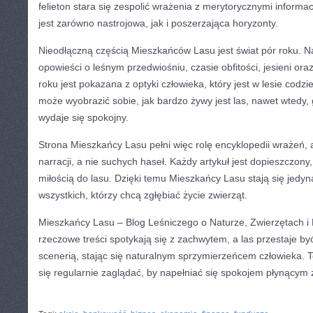
felieton stara się zespolić wrażenia z merytorycznymi informac
jest zarówno nastrojowa, jak i poszerzająca horyzonty.
Nieodłączną częścią Mieszkańców Lasu jest świat pór roku. N
opowieści o leśnym przedwiośniu, czasie obfitości, jesieni ora
roku jest pokazana z optyki człowieka, który jest w lesie codzi
może wyobrazić sobie, jak bardzo żywy jest las, nawet wtedy,
wydaje się spokojny.
Strona Mieszkańcy Lasu pełni więc rolę encyklopedii wrażeń,
narracji, a nie suchych haseł. Każdy artykuł jest dopieszczony,
miłością do lasu. Dzięki temu Mieszkańcy Lasu stają się jedy
wszystkich, którzy chcą zgłębiać życie zwierząt.
Mieszkańcy Lasu – Blog Leśniczego o Naturze, Zwierzętach i L
rzeczowe treści spotykają się z zachwytem, a las przestaje by
scenerią, stając się naturalnym sprzymierzeńcem człowieka. T
się regularnie zaglądać, by napełniać się spokojem płynącym z
CATEGORIES:
TURYSTYKA, PODRÓŻE