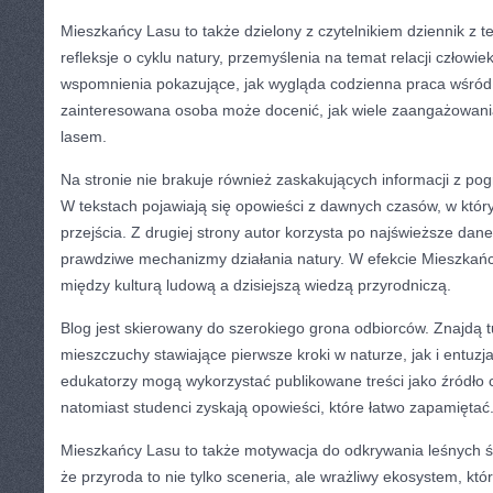
Mieszkańcy Lasu to także dzielony z czytelnikiem dziennik z t
refleksje o cyklu natury, przemyślenia na temat relacji człowie
wspomnienia pokazujące, jak wygląda codzienna praca wśród
zainteresowana osoba może docenić, jak wiele zaangażowan
lasem.
Na stronie nie brakuje również zaskakujących informacji z pogra
W tekstach pojawiają się opowieści z dawnych czasów, w któryc
przejścia. Z drugiej strony autor korzysta po najświeższe da
prawdziwe mechanizmy działania natury. W efekcie Mieszkańc
między kulturą ludową a dzisiejszą wiedzą przyrodniczą.
Blog jest skierowany do szerokiego grona odbiorców. Znajdą t
mieszczuchy stawiające pierwsze kroki w naturze, jak i entuzjaś
edukatorzy mogą wykorzystać publikowane treści jako źródło 
natomiast studenci zyskają opowieści, które łatwo zapamiętać
Mieszkańcy Lasu to także motywacja do odkrywania leśnych ś
że przyroda to nie tylko sceneria, ale wrażliwy ekosystem, k