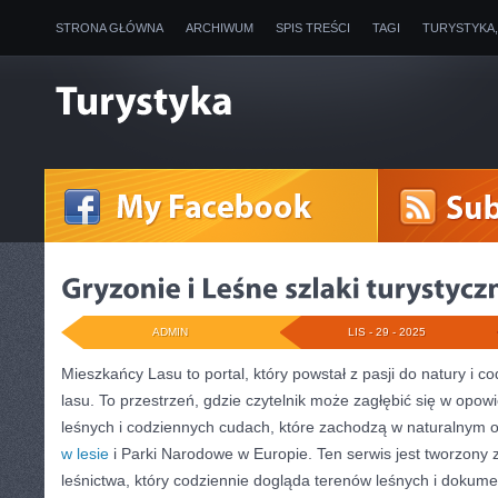
STRONA GŁÓWNA
ARCHIWUM
SPIS TREŚCI
TAGI
TURYSTYKA
ADMIN
LIS - 29 - 2025
Mieszkańcy Lasu to portal, który powstał z pasji do natury i c
lasu. To przestrzeń, gdzie czytelnik może zagłębić się w opowi
leśnych i codziennych cudach, które zachodzą w naturalnym 
w lesie
i Parki Narodowe w Europie. Ten serwis jest tworzony 
leśnictwa, który codziennie dogląda terenów leśnych i dokume