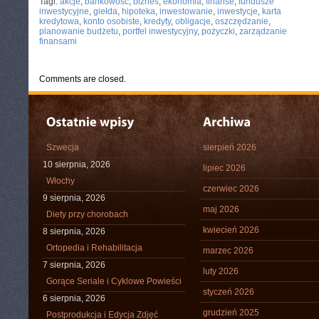
Tagi:
akcje
,
bankowość
,
biznes
,
ekonomia
,
finanse
,
fundusze
inwestycyjne
,
giełda
,
hipoteka
,
inwestowanie
,
inwestycje
,
karta
kredytowa
,
konto osobiste
,
kredyty
,
obligacje
,
oszczędzanie
,
planowanie budżetu
,
portfel inwestycyjny
,
pożyczki
,
zarządzanie
finansami
Comments are closed.
Szwecja
sierpień 2026
10 sierpnia, 2026
lipiec 2026
Włochy
czerwiec 2026
9 sierpnia, 2026
maj 2026
Diety przy chorobach
kwiecień 2026
8 sierpnia, 2026
Ortopedia i Rehabilitacja
marzec 2026
7 sierpnia, 2026
luty 2026
Gorące Seriale i Cyklowe Powieści
styczeń 2026
6 sierpnia, 2026
grudzień 2025
Postprodukcja i Edycja Zdjęć