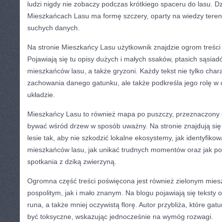
ludzi nigdy nie zobaczy podczas krótkiego spaceru do lasu. Dz
Mieszkańcach Lasu ma formę szczery, oparty na wiedzy tereno
suchych danych.
Na stronie Mieszkańcy Lasu użytkownik znajdzie ogrom treści
Pojawiają się tu opisy dużych i małych ssaków, ptasich sąsiad
mieszkańców lasu, a także gryzoni. Każdy tekst nie tylko char
zachowania danego gatunku, ale także podkreśla jego rolę w
układzie.
Mieszkańcy Lasu to również mapa po puszczy, przeznaczony d
bywać wśród drzew w sposób uważny. Na stronie znajdują się 
lesie tak, aby nie szkodzić lokalne ekosystemy, jak identyfikow
mieszkańców lasu, jak unikać trudnych momentów oraz jak p
spotkania z dziką zwierzyną.
Ogromna część treści poświęcona jest również zielonym mie
pospolitym, jak i mało znanym. Na blogu pojawiają się teksty o
runa, a także mniej oczywistą florę. Autor przybliża, które ga
być toksyczne, wskazując jednocześnie na wymóg rozwagi.