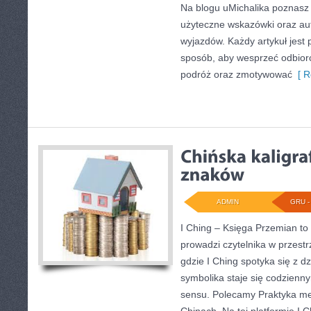
Na blogu uMichalika poznasz
użyteczne wskazówki oraz aut
wyjazdów. Każdy artykuł jest
sposób, aby wesprzeć odbior
podróż oraz zmotywować
[ R
ADMIN
GRU - 
I Ching – Księga Przemian to 
prowadzi czytelnika w przestrz
gdzie I Ching spotyka się z d
symbolika staje się codzien
sensu. Polecamy Praktyka med