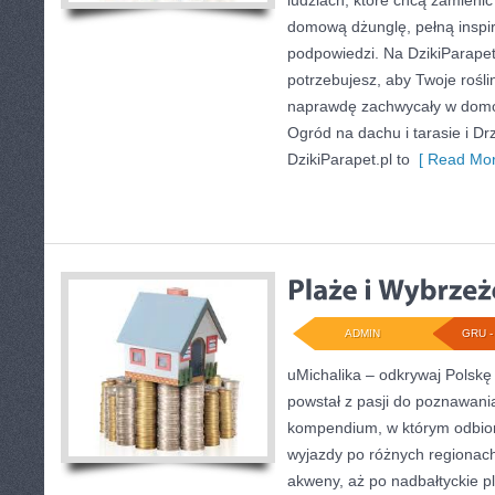
ludziach, które chcą zamienić
domową dżunglę, pełną inspira
podpowiedzi. Na DzikiParapet
potrzebujesz, aby Twoje roślin
naprawdę zachwycały w dom
Ogród na dachu i tarasie i D
DzikiParapet.pl to
[ Read Mor
ADMIN
GRU - 
uMichalika – odkrywaj Polskę 
powstał z pasji do poznawani
kompendium, w którym odbior
wyjazdy po różnych regionach
akweny, aż po nadbałtyckie p