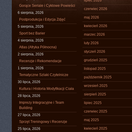
lipiec 2026
Gorące Seriale i Cyklowe Powieści
czerwiec 2026
6 sierpnia, 2026
maj 2026
Postprodukcja i Edycja Zdjęć
kwiecień 2026
5 sierpnia, 2026
Sport bez Barier
marzec 2026
4 sierpnia, 2026
luty 2026
Atlas (Afryka Północna)
styczeń 2026
2 sierpnia, 2026
grudzień 2025
Recenzje i Rekomendacje
1 sierpnia, 2026
listopad 2025
Tematyczne Szlaki Czytelnicze
październik 2025
30 lipca, 2026
wrzesień 2025
Kultura i Historia Modyfikacji Ciała
sierpień 2025
28 lipca, 2026
Imprezy Integracyjne i Team
lipiec 2025
Building
czerwiec 2025
27 lipca, 2026
maj 2025
Sprzęt Treningowy i Recenzje
kwiecień 2025
25 lipca, 2026