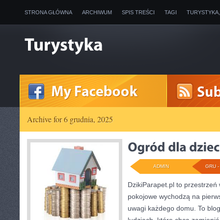
STRONA GŁÓWNA
ARCHIWUM
SPIS TREŚCI
TAGI
TURYSTYKA
Archive for 6 grudnia, 2025
ADMIN
GRU - 
DzikiParapet.pl to przestrzeń 
pokojowe wychodzą na pierwsz
uwagi każdego domu. To blog