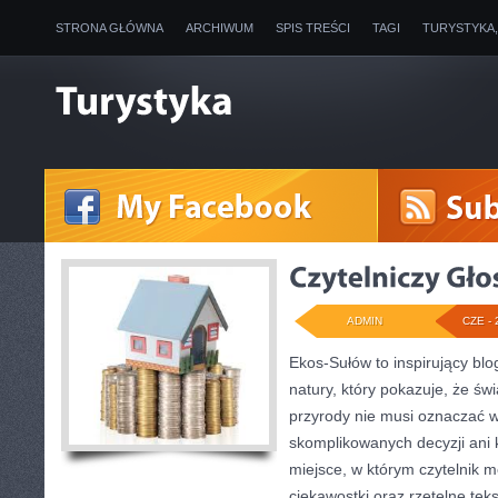
STRONA GŁÓWNA
ARCHIWUM
SPIS TREŚCI
TAGI
TURYSTYKA
ADMIN
CZE - 
Ekos-Sułów to inspirujący blo
natury, który pokazuje, że ś
przyrody nie musi oznaczać w
skomplikowanych decyzji ani
miejsce, w którym czytelnik 
ciekawostki oraz rzetelne te