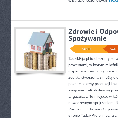
w bardziej sezonowych
[ Rea
ADMIN
CZE - 
TadzikPije.pl to obszerny se
procentami, w którym miłośn
inspirujące treści dotyczące 
została stworzona z myślą o o
poznać sekrety produkcji i sz
związane z alkoholem są prz
angażujący. To miejsce, w któ
nowoczesnym spojrzeniem. No
Premium i Zdrowie i Odpowie
stronie TadzikPije.pl można z