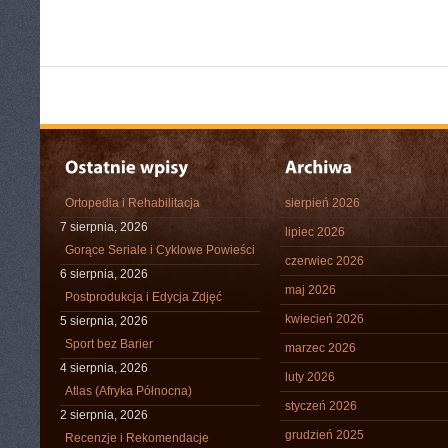
Ortopedia i Rehabilitacja
sierpień 2026
7 sierpnia, 2026
lipiec 2026
Gorące Seriale i Cyklowe Powieści
czerwiec 2026
6 sierpnia, 2026
maj 2026
Postprodukcja i Edycja Zdjęć
kwiecień 2026
5 sierpnia, 2026
Sport bez Barier
marzec 2026
4 sierpnia, 2026
luty 2026
Atlas (Afryka Północna)
styczeń 2026
2 sierpnia, 2026
grudzień 2025
Recenzje i Rekomendacje