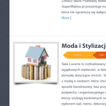
Zobacz także Podstawy Matem
SuperMatma.pl prezentuje ma
która nie ogranicza się wyłąc
More ]
ADMIN
CZE - 
Sala Lacerta to rozbudowany 
wyjątkowych wydarzeń, w któ
pomysły dotyczące chrzcin. S
z myślą o osobach, które ch
sposób bezstresowy, bez prz
pośpiechu i organizacyjnego c
którzy szukają konkretnych r
wyborem sali, menu, dekoracji