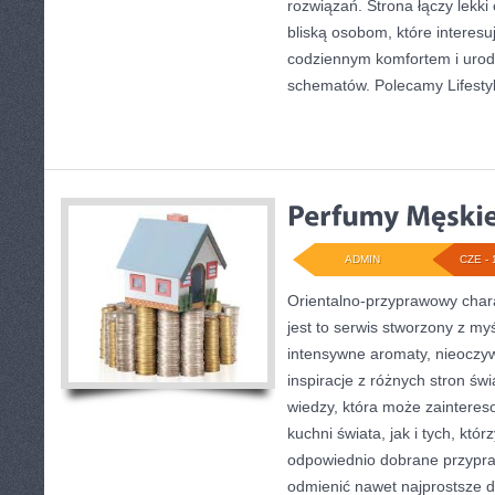
rozwiązań. Strona łączy lekki
bliską osobom, które interesu
codziennym komfortem i urod
schematów. Polecamy Lifestyl
ADMIN
CZE - 
Orientalno-przyprawowy charak
jest to serwis stworzony z my
intensywne aromaty, nieoczywi
inspiracje z różnych stron świ
wiedzy, która może zaintere
kuchni świata, jak i tych, któ
odpowiednio dobrane przypraw
odmienić nawet najprostsze d