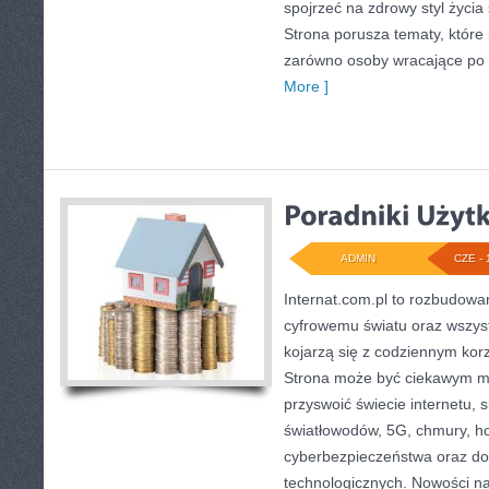
spojrzeć na zdrowy styl życia 
Strona porusza tematy, któr
zarówno osoby wracające po pr
More ]
ADMIN
CZE - 
Internat.com.pl to rozbudow
cyfrowemu światu oraz wszys
kojarzą się z codziennym kor
Strona może być ciekawym mi
przyswoić świecie internetu,
światłowodów, 5G, chmury, ho
cyberbezpieczeństwa oraz d
technologicznych. Nowości na s