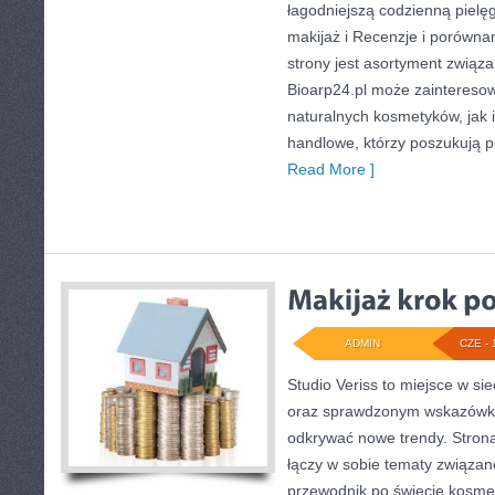
łagodniejszą codzienną pielę
makijaż i Recenzje i porów
strony jest asortyment związa
Bioarp24.pl może zaintereso
naturalnych kosmetyków, jak 
handlowe, którzy poszukują p
Read More ]
ADMIN
CZE - 
Studio Veriss to miejsce w si
oraz sprawdzonym wskazówko
odkrywać nowe trendy. Strona
łączy w sobie tematy związane
przewodnik po świecie kosm