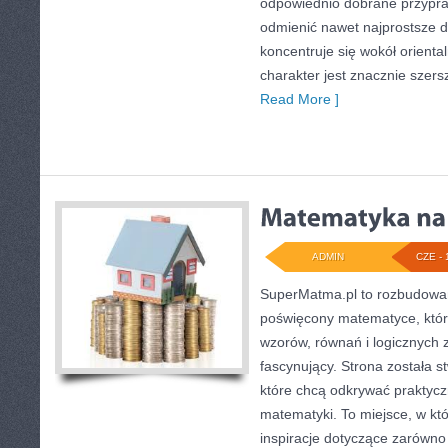
odpowiednio dobrane przypraw
odmienić nawet najprostsze d
koncentruje się wokół oriental
charakter jest znacznie szer
Read More ]
ADMIN
CZE - 
SuperMatma.pl to rozbudowan
poświęcony matematyce, który
wzorów, równań i logicznych 
fascynujący. Strona została 
które chcą odkrywać praktyc
matematyki. To miejsce, w kt
inspiracje dotyczące zarówn