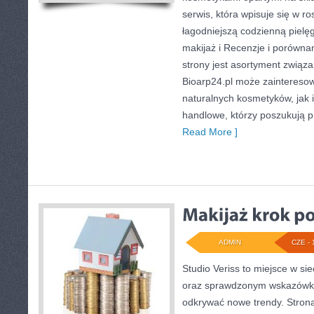
serwis, która wpisuje się w r
łagodniejszą codzienną pielę
makijaż i Recenzje i porów
strony jest asortyment związa
Bioarp24.pl może zaintereso
naturalnych kosmetyków, jak 
handlowe, którzy poszukują p
Read More ]
ADMIN
CZE - 
Studio Veriss to miejsce w si
oraz sprawdzonym wskazówko
odkrywać nowe trendy. Strona