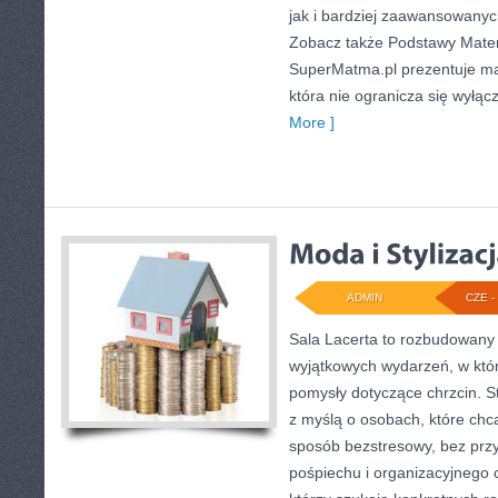
jak i bardziej zaawansowany
Zobacz także Podstawy Matem
SuperMatma.pl prezentuje ma
która nie ogranicza się wyłąc
More ]
ADMIN
CZE - 
Sala Lacerta to rozbudowany 
wyjątkowych wydarzeń, w któ
pomysły dotyczące chrzcin. S
z myślą o osobach, które ch
sposób bezstresowy, bez prz
pośpiechu i organizacyjnego c