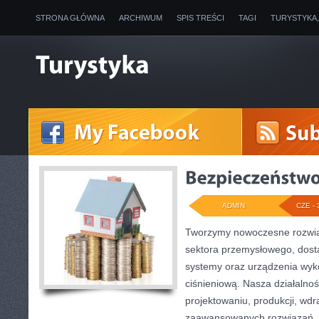
STRONA GŁÓWNA
ARCHIWUM
SPIS TREŚCI
TAGI
TURYSTYKA
ADMIN
CZE - 
Tworzymy nowoczesne rozwią
sektora przemysłowego, dost
systemy oraz urządzenia wyko
ciśnieniową. Nasza działalnoś
projektowaniu, produkcji, wdr
zaawansowanych rozwiązań, k