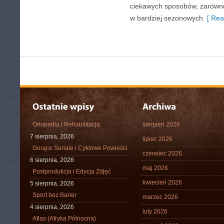
ciekawych sposobów, zarówno 
w bardziej sezonowych
[ Rea
Ortopedia i Rehabilitacja
sierpień 2026
7 sierpnia, 2026
lipiec 2026
Gorące Seriale i Cyklowe Powieści
czerwiec 2026
6 sierpnia, 2026
maj 2026
Postprodukcja i Edycja Zdjęć
kwiecień 2026
5 sierpnia, 2026
Sport bez Barier
marzec 2026
4 sierpnia, 2026
luty 2026
Atlas (Afryka Północna)