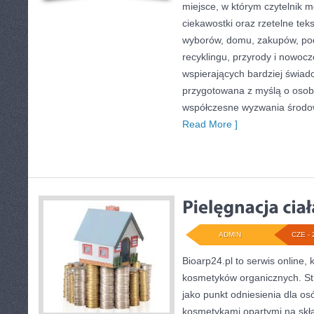
miejsce, w którym czytelnik 
ciekawostki oraz rzetelne te
wyborów, domu, zakupów, podr
recyklingu, przyrody i nowoc
wspierających bardziej świado
przygotowana z myślą o osob
współczesne wyzwania środow
Read More ]
ADMIN
CZE - 
Bioarp24.pl to serwis online, 
kosmetyków organicznych. S
jako punkt odniesienia dla osó
kosmetykami opartymi na skła