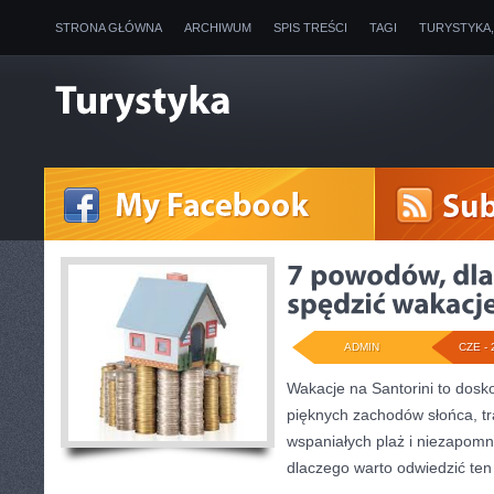
STRONA GŁÓWNA
ARCHIWUM
SPIS TREŚCI
TAGI
TURYSTYKA
ADMIN
CZE - 
Wakacje na Santorini to dosk
pięknych zachodów słońca, tra
wspaniałych plaż i niezapom
dlaczego warto odwiedzić ten