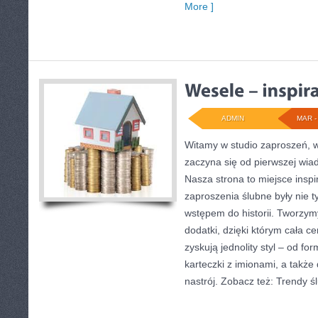
More ]
ADMIN
MAR - 
Witamy w studio zaproszeń, w
zaczyna się od pierwszej wia
Nasza strona to miejsce inspir
zaproszenia ślubne były nie ty
wstępem do historii. Tworzym
dodatki, dzięki którym cała c
zyskują jednolity styl – od f
karteczki z imionami, a takż
nastrój. Zobacz też: Trendy ś