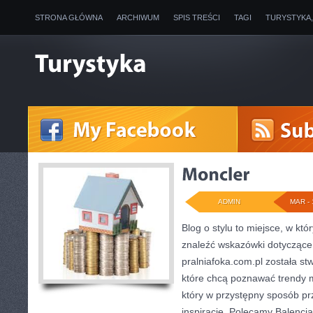
STRONA GŁÓWNA
ARCHIWUM
SPIS TREŚCI
TAGI
TURYSTYKA
ADMIN
MAR - 
Blog o stylu to miejsce, w kt
znaleźć wskazówki dotyczące 
pralniafoka.com.pl została s
które chcą poznawać trendy 
który w przystępny sposób p
inspiracje. Polecamy Balencia