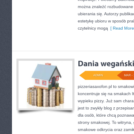
można znaleźć rozbudowane te
ubierania się. Autorzy publika
estetykę ubioru w sposób pra
czytelnicy mogą
[ Read More
ADMIN
MAR - 
pizzeriasaxofon.pl to smakowit
koncentruje się na smakach It
wypieku pizzy. Już sam charak
jest to zwykły blog z przepis
dla osób, które chcą poznawa
strony smakowej. To witryna, 
smakowe odkrycia oraz zamiło