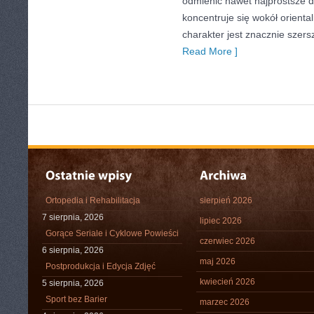
odmienić nawet najprostsze d
koncentruje się wokół oriental
charakter jest znacznie szer
Read More ]
Ortopedia i Rehabilitacja
sierpień 2026
7 sierpnia, 2026
lipiec 2026
Gorące Seriale i Cyklowe Powieści
czerwiec 2026
6 sierpnia, 2026
maj 2026
Postprodukcja i Edycja Zdjęć
kwiecień 2026
5 sierpnia, 2026
Sport bez Barier
marzec 2026