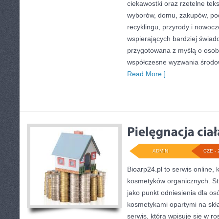
ciekawostki oraz rzetelne te
wyborów, domu, zakupów, podr
recyklingu, przyrody i nowoc
wspierających bardziej świado
przygotowana z myślą o osob
współczesne wyzwania środow
Read More ]
ADMIN
CZE - 
Bioarp24.pl to serwis online, 
kosmetyków organicznych. S
jako punkt odniesienia dla osó
kosmetykami opartymi na skła
serwis, która wpisuje się w r