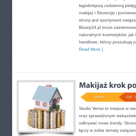
łagodniejszą codzienną pielę
makijaż i Recenzje i porów
strony jest asortyment związa
Bioarp24.pl może zaintereso
naturalnych kosmetyków, jak 
handlowe, którzy poszukują p
Read More ]
ADMIN
CZE - 
Studio Veriss to miejsce w si
oraz sprawdzonym wskazówko
odkrywać nowe trendy. Strona
łączy w sobie tematy związane