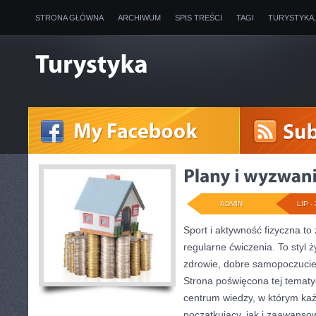
STRONA GŁÓWNA
ARCHIWUM
SPIS TREŚCI
TAGI
TURYSTYKA
ADMIN
LIP - 
Sport i aktywność fizyczna to 
regularne ćwiczenia. To styl 
zdrowie, dobre samopoczucie
Strona poświęcona tej temat
centrum wiedzy, w którym każ
początkujący, jak i zaawans