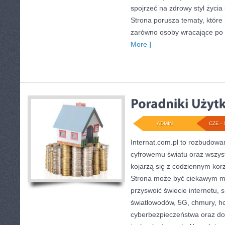
spojrzeć na zdrowy styl życia 
Strona porusza tematy, któr
zarówno osoby wracające po pr
More ]
ADMIN
CZE - 
Internat.com.pl to rozbudow
cyfrowemu światu oraz wszys
kojarzą się z codziennym kor
Strona może być ciekawym mi
przyswoić świecie internetu,
światłowodów, 5G, chmury, ho
cyberbezpieczeństwa oraz d