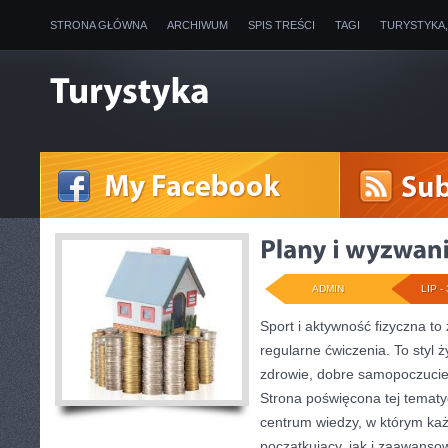
STRONA GŁÓWNA
ARCHIWUM
SPIS TREŚCI
TAGI
TURYSTYKA
ADMIN
LIP - 
Sport i aktywność fizyczna to 
regularne ćwiczenia. To styl 
zdrowie, dobre samopoczucie
Strona poświęcona tej temat
centrum wiedzy, w którym każ
początkujący, jak i zaawans