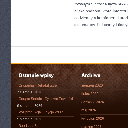
rozwiązań. Strona łączy lekki
bliską osobom, które interesu
codziennym komfortem i urod
schematów. Polecamy Lifestyl
Ortopedia i Rehabilitacja
sierpień 2026
7 sierpnia, 2026
lipiec 2026
Gorące Seriale i Cyklowe Powieści
czerwiec 2026
6 sierpnia, 2026
maj 2026
Postprodukcja i Edycja Zdjęć
kwiecień 2026
5 sierpnia, 2026
Sport bez Barier
marzec 2026