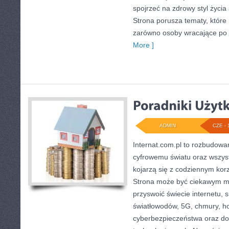
spojrzeć na zdrowy styl życia 
Strona porusza tematy, któr
zarówno osoby wracające po pr
More ]
ADMIN
CZE - 
Internat.com.pl to rozbudow
cyfrowemu światu oraz wszys
kojarzą się z codziennym kor
Strona może być ciekawym mi
przyswoić świecie internetu,
światłowodów, 5G, chmury, ho
cyberbezpieczeństwa oraz d