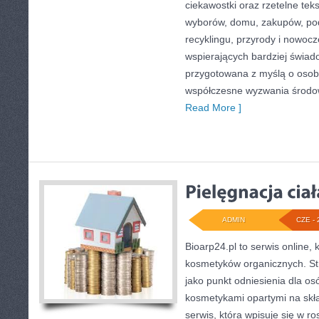
ciekawostki oraz rzetelne te
wyborów, domu, zakupów, podr
recyklingu, przyrody i nowoc
wspierających bardziej świado
przygotowana z myślą o osob
współczesne wyzwania środow
Read More ]
ADMIN
CZE - 
Bioarp24.pl to serwis online, 
kosmetyków organicznych. S
jako punkt odniesienia dla osó
kosmetykami opartymi na skła
serwis, która wpisuje się w r