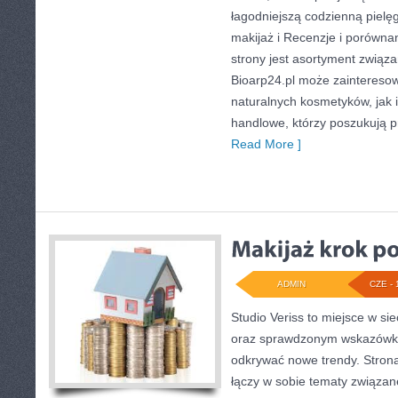
łagodniejszą codzienną pielę
makijaż i Recenzje i porów
strony jest asortyment związa
Bioarp24.pl może zaintereso
naturalnych kosmetyków, jak 
handlowe, którzy poszukują p
Read More ]
ADMIN
CZE - 
Studio Veriss to miejsce w si
oraz sprawdzonym wskazówko
odkrywać nowe trendy. Strona
łączy w sobie tematy związane