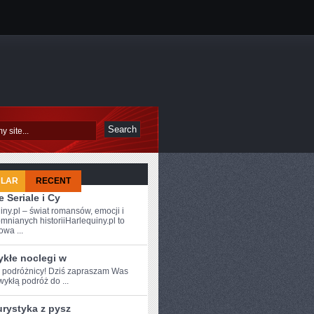
ULAR
RECENT
 Seriale i Cy
iny.pl – świat romansów, emocji i
mnianych historiiHarlequiny.pl to
owa ...
ykłe noclegi w
e podróżnicy! Dziś zapraszam Was
wykłą podróż do ...
urystyka z pysz