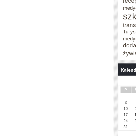
rece
medy
szk
trans
Turys
medy
doda
żywi
P
3
10
17
24
31