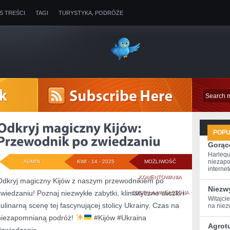
IS TREŚCI
TAGI
TURYSTYKA, PODRÓŻE
POP
Gorące
Harlequ
niezapo
ADMIN
KWI - 14 - 2025
MOŻLIWOŚĆ
internet
ODKRYJ
KOMENTOWANIA
Odkryj magiczny Kijów z naszym przewodnikiem po
Niezw
zwiedzaniu! Poznaj niezwykłe zabytki, klimatyczne uliczki i
MAGICZNY
ZOSTAŁA WYŁĄCZONA
Witajci
kulinarną scenę tej fascynującej stolicy Ukrainy. Czas na
na niez
KIJÓW:
niezapomnianą podróż!
#Kijów #Ukraina
PRZEWODNIK
Agrot