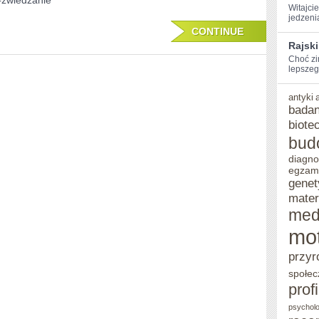
#zwiedzanie
Witajci
PO
jedzenia
CONTINUE
ZWIEDZANIU
Rajski
Choć zi
lepszego
antyki
badan
biote
bud
diagno
egzam
genet
mater
med
mo
przyr
społec
prof
psycholo