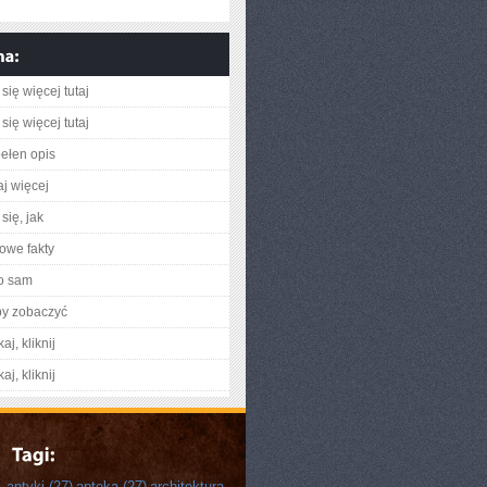
się więcej tutaj
się więcej tutaj
ełen opis
aj więcej
się, jak
owe fakty
o sam
by zobaczyć
aj, kliknij
aj, kliknij
antyki
(27)
apteka
(27)
architektura