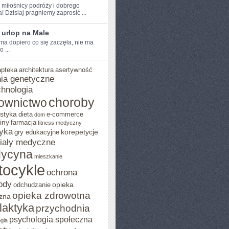
e ⁤miłośnicy podróży i dobrego
! Dzisiaj pragniemy zaprosić ...
 urlop na Male
ma dopiero co się zaczęła, nie ma
 ...
apteka
architektura
asertywność
ia genetyczne
chnologia
choroby
ownictwo
styka
dieta
e-commerce
dom
iny
farmacja
fitness medyczny
yka
korepetycje
gry edukacyjne
iały medyczne
ycyna
mieszkanie
tocykle
ochrona
ody
opieka
odchudzanie
opieka zdrowotna
zna
ilaktyka
przychodnia
psychologia społeczna
gia