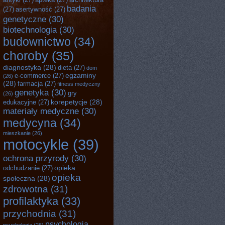
badania
(27)
asertywność
(27)
genetyczne
(30)
biotechnologia
(30)
budownictwo
(34)
choroby
(35)
diagnostyka
(28)
dieta
(27)
dom
egzaminy
e-commerce
(27)
(26)
(28)
farmacja
(27)
fitness medyczny
genetyka
(30)
gry
(26)
korepetycje
(28)
edukacyjne
(27)
materiały medyczne
(30)
medycyna
(34)
mieszkanie
(26)
motocykle
(39)
ochrona przyrody
(30)
opieka
odchudzanie
(27)
opieka
społeczna
(28)
zdrowotna
(31)
profilaktyka
(33)
przychodnia
(31)
psychologia