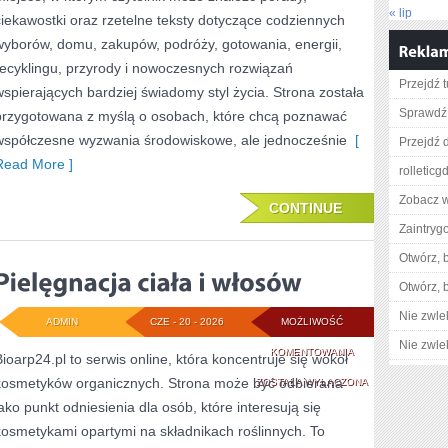
« lip
ciekawostki oraz rzetelne teksty dotyczące codziennych
wyborów, domu, zakupów, podróży, gotowania, energii,
recyklingu, przyrody i nowoczesnych rozwiązań
Przejdź t
wspierających bardziej świadomy styl życia. Strona została
Sprawdź
przygotowana z myślą o osobach, które chcą poznawać
współczesne wyzwania środowiskowe, ale jednocześnie
[
Przejdź 
Read More ]
rolleticg
Zobacz w
CONTINUE
Zaintry
Otwórz, 
Otwórz, 
Nie zwlek
ADMIN
CZE - 20 - 2026
MOŻLIWOŚĆ
Nie zwlek
PIELĘGNACJA
KOMENTOWANIA
Bioarp24.pl to serwis online, która koncentruje się wokół
kosmetyków organicznych. Strona może być odbierana
CIAŁA
ZOSTAŁA WYŁĄCZONA
jako punkt odniesienia dla osób, które interesują się
I
kosmetykami opartymi na składnikach roślinnych. To
WŁOSÓW