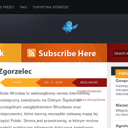
IS TREŚCI
TAGI
TURYSTYKA, PODRÓŻE
POP
Gorące
ADMIN
LIP - 2 - 2026
MOŻLIWOŚĆ
Harlequ
niezapo
ZGORZELEC
KOMENTOWANIA
Moda Wrocław to wielowątkowy serwis internetowy
internet
poświęcony zwiedzaniu na Dolnym Śląsku, ze
ZOSTAŁA WYŁĄCZONA
Niezw
szczególnym uwzględnieniem Wrocławia oraz
Witajci
miejscowości, które tworzą niezwykle ciekawą mapę tej
na niez
części Polski. Strona jest przestrzenią, w którym można
Agrot
znaleźć praktyczne informacje dotyczące zwiedzania,