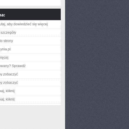
utaj, aby dowiedzieć się więcej
 szczegóły
do strony
dynia.pl
ięcej
gowany? Sprawdź
by zobaczyć
by zobaczyć
aj, kliknij
aj, kliknij