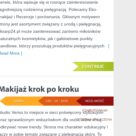
serwis, która wpisuje się w rosnące zainteresowanie
łagodniejszą codzienną pielęgnacją. Polecamy Eko-
makijaż i Recenzje i porównania. Głównym motywem
strony jest asortyment związany z urodą i pielęgnacją.
Bioarp24.pl może zainteresować zarówno miłośników
naturalnych kosmetyków, jak i gabinetowe punkty
handlowe, którzy poszukują produktów pielęgnacyjnych.
[
Read More ]
CONTINUE
ADMIN
CZE - 19 - 2026
MOŻLIWOŚĆ
MAKIJAŻ
KOMENTOWANIA
Studio Veriss to miejsce w sieci poświęcony stylizacjom
oraz sprawdzonym wskazówkom dla osób, które chcą
KROK
ZOSTAŁA WYŁĄCZONA
odkrywać nowe trendy. Strona ma charakter edukacyjny i
PO
łączy w sobie tematy związane z pielęgnacją skóry. To