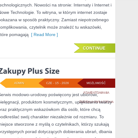
technologicznych. Nowości na stronie: Internaty i Internet i
Nowe Technologie. To witryna, w którym internet zostaje
pokazana w sposób praktyczny. Zamiast niepotrzebnego
komplikowania, czytelnik może znaleźć tu wskazówki,
które pomagają
[ Read More ]
CONTINUE
ADMIN
CZE - 15 - 2026
MOŻLIWOŚĆ
ZAKUPY
KOMENTOWANIA
Serwis modowo-urodowy poświęcony jest ubiorowi,
pielęgnacji, produktom kosmetycznym, upiększaniu twarzy
PLUS
ZOSTAŁA WYŁĄCZONA
oraz praktycznym wskazówkom dla osób, które chcą
SIZE
podkreślać swój charakter niezależnie od rozmiaru. To
miejsce stworzone z myślą o czytelnikach, którzy szukają
przystępnych porad dotyczących dobierania ubrań, dbania