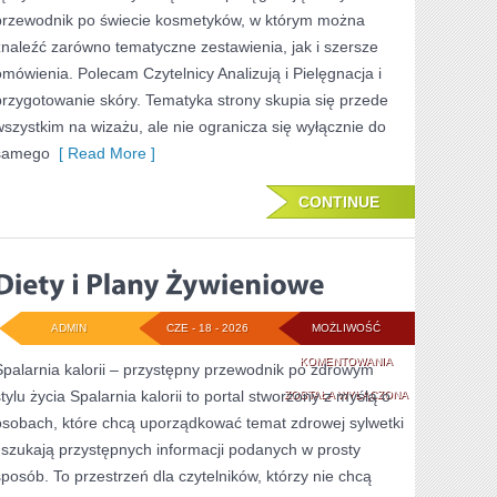
KROKU
przewodnik po świecie kosmetyków, w którym można
znaleźć zarówno tematyczne zestawienia, jak i szersze
omówienia. Polecam Czytelnicy Analizują i Pielęgnacja i
przygotowanie skóry. Tematyka strony skupia się przede
wszystkim na wizażu, ale nie ogranicza się wyłącznie do
samego
[ Read More ]
CONTINUE
ADMIN
CZE - 18 - 2026
MOŻLIWOŚĆ
DIETY
KOMENTOWANIA
Spalarnia kalorii – przystępny przewodnik po zdrowym
stylu życia Spalarnia kalorii to portal stworzony z myślą o
I
ZOSTAŁA WYŁĄCZONA
osobach, które chcą uporządkować temat zdrowej sylwetki
PLANY
i szukają przystępnych informacji podanych w prosty
ŻYWIENIOWE
sposób. To przestrzeń dla czytelników, którzy nie chcą