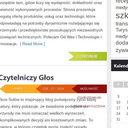
rece
wszędzie tam, gdzie liczy się wydajność, dokładność oraz
medy
pewność wykonywanych procesów. Strona prezentuje
szk
bogatą ofertę produktów, usług oraz technologii, które
trans
odpowiadają na potrzeby dynamicznie rozwijającego się
Turys
przemysłu i przedsiębiorstw poszukujących niezawodnych
medy
rozwiązań technicznych. Polecam Od Was i Technologie i
doda
Innowacje.
[ Read More ]
żywi
CONTINUE
P
ADMIN
CZE - 27 - 2026
MOŻLIWOŚĆ
3
CZYTELNICZY
KOMENTOWANIA
Ekos-Sułów to inspirujący blog poświęcony życiu bliżej
10
natury, który pokazuje, że świadome podejście do
GŁOS
ZOSTAŁA WYŁĄCZONA
17
przyrody nie musi oznaczać wielkich wyrzeczeń,
24
31
skomplikowanych decyzji ani kosztownych zmian. To
miejsce, w którym czytelnik może znaleźć porady,