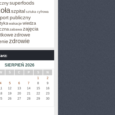
superfoods
czny
oła
szpital
sztuka cyfrowa
port publiczny
tyka
wiedza
wakacje
zajęcia
czna
zabawa
tkowe
zdrowe
zdrowie
enie
SIERPIEŃ 2026
W
Ś
C
P
S
N
1
2
4
5
6
7
8
9
11
12
13
14
15
16
18
19
20
21
22
23
25
26
27
28
29
30