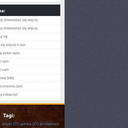
aby dowiedzieć się więcej
aby dowiedzieć się więcej
j się
się więcej o nas
aj pełen wpis
o sam
o sam
owe fakty
ineconeone.com
by zobaczyć
antyki
(27)
apteka
(27)
architektura