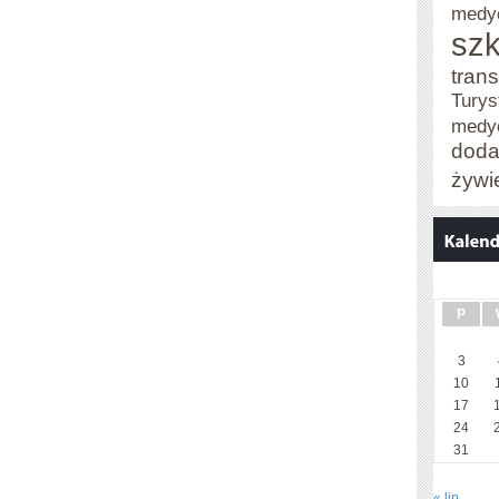
medy
szk
trans
Turys
medy
doda
żywi
P
3
10
17
24
31
« lip