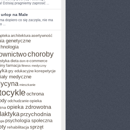
! Dzisiaj pragniemy zaprosić ...
 urlop na Male
ma dopiero co się zaczęła, nie ma
 ...
apteka
architektura
asertywność
ia genetyczne
chnologia
choroby
ownictwo
styka
dieta
e-commerce
dom
iny
farmacja
fitness medyczny
yka
korepetycje
gry edukacyjne
iały medyczne
ycyna
mieszkanie
tocykle
ochrona
ody
opieka
odchudzanie
opieka zdrowotna
zna
ilaktyka
przychodnia
psychologia społeczna
gia
pty
sprzęt
rehabilitacja