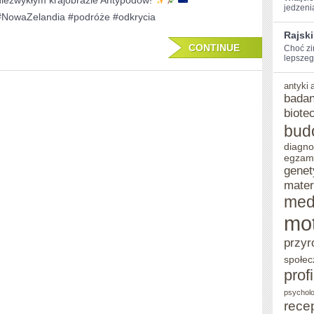
niezwykłym krajobrazie Antypodów!
jedzenia
ZELANDII
#NowaZelandia #podróże #odkrycia
Rajski
CONTINUE
Choć zi
lepszego
antyki
badan
biote
bud
diagno
egzam
genet
mater
med
mo
przyr
społec
prof
psycholo
rece