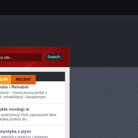
ULAR
RECENT
dia i Rehabili
oland – nowoczesny portal o
i, rehabilitacji i świadomym ...
ykłe noclegi w
e podróżnicy! Dziś zapraszam Was
wykłą podróż do ...
urystyka z pysz
e ⁤miłośnicy podróży i dobrego