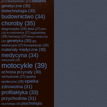
badania
(27)
asertywność
(27)
genetyczne
(30)
biotechnologia
(30)
budownictwo
(34)
choroby
(35)
diagnostyka
(28)
dieta
(27)
dom
egzaminy
e-commerce
(27)
(26)
(28)
farmacja
(27)
fitness medyczny
genetyka
(30)
gry
(26)
korepetycje
(28)
edukacyjne
(27)
materiały medyczne
(30)
medycyna
(34)
mieszkanie
(26)
motocykle
(39)
ochrona przyrody
(30)
opieka
odchudzanie
(27)
opieka
społeczna
(28)
zdrowotna
(31)
profilaktyka
(33)
przychodnia
(31)
psychologia
psychologia
(26)