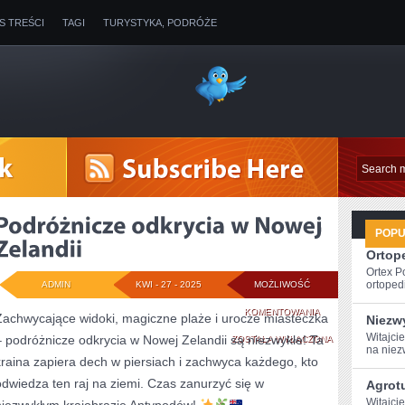
IS TREŚCI
TAGI
TURYSTYKA, PODRÓŻE
POP
Ortope
Ortex P
ortopedi
ADMIN
KWI - 27 - 2025
MOŻLIWOŚĆ
PODRÓŻNICZE
KOMENTOWANIA
Zachwycające widoki, magiczne plaże i urocze miasteczka
Niezw
Witajci
– podróżnicze odkrycia w Nowej Zelandii są niezwykłe! Ta
ODKRYCIA
ZOSTAŁA WYŁĄCZONA
na niez
kraina zapiera dech w piersiach i zachwyca każdego, kto
W
odwiedza ten raj na ziemi. Czas zanurzyć się w
Agrot
NOWEJ
Witajci