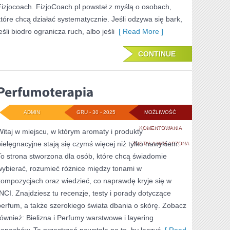
Fizjocoach. FizjoCoach.pl powstał z myślą o osobach,
które chcą działać systematycznie. Jeśli odzywa się bark,
eśli biodro ogranicza ruch, albo jeśli
[ Read More ]
CONTINUE
ADMIN
GRU - 30 - 2025
MOŻLIWOŚĆ
PERFUMOTERAPIA
KOMENTOWANIA
Witaj w miejscu, w którym aromaty i produkty
pielęgnacyjne stają się czymś więcej niż tylko nawykiem.
ZOSTAŁA WYŁĄCZONA
To strona stworzona dla osób, które chcą świadomie
wybierać, rozumieć różnice między tonami w
kompozycjach oraz wiedzieć, co naprawdę kryje się w
INCI. Znajdziesz tu recenzje, testy i porady dotyczące
perfum, a także szerokiego świata dbania o skórę. Zobacz
również: Bielizna i Perfumy warstwowe i layering