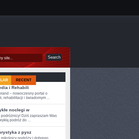
ULAR
RECENT
dia i Rehabili
oland – nowoczesny portal o
i, rehabilitacji i świadomym ...
ykłe noclegi w
e podróżnicy! Dziś zapraszam Was
wykłą podróż do ...
urystyka z pysz
e ⁤miłośnicy podróży i dobrego