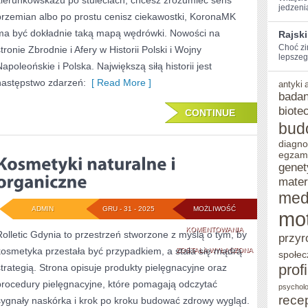
kierunkowskazu po stuleciach, chcesz zrozumieć sens
jedzenia
przemian albo po prostu cenisz ciekawostki, KoronaMK
ma być dokładnie taką mapą wędrówki. Nowości na
Rajski
Choć zi
tronie Zbrodnie i Afery w Historii Polski i Wojny
lepszego
Napoleońskie i Polska. Największą siłą historii jest
następstwo zdarzeń:
[ Read More ]
antyki
badan
biote
CONTINUE
bud
diagno
egzam
genet
mater
med
ADMIN
GRU - 31 - 2025
MOŻLIWOŚĆ
mo
KOSMETYKI
KOMENTOWANIA
Rolletic Gdynia to przestrzeń stworzone z myślą o tym, by
przyr
kosmetyka przestała być przypadkiem, a stała się mądrą
NATURALNE
ZOSTAŁA WYŁĄCZONA
społec
prof
strategią. Strona opisuje produkty pielęgnacyjne oraz
I
procedury pielęgnacyjne, które pomagają odczytać
psycholo
ORGANICZNE
rece
sygnały naskórka i krok po kroku budować zdrowy wygląd.