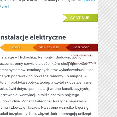
zapachów. Ta przestrzeń powstała po to, by łączyć
[ Read
More ]
CONTINUE
ADMIN
GRU - 30 - 2025
MOŻLIWOŚĆ
INSTALACJE
KOMENTOWANIA
Instalacje – Hydraulika, Remonty i Budownictwo to
wszechstronny serwis dla osób, które chcą opanować
ELEKTRYCZNE
ZOSTAŁA WYŁĄCZONA
temat systemów instalacyjnych oraz wykończeniówki – od
małych poprawek po poważne remonty. To miejsce, w
którym praktyka spotyka teorię, a czytelnik dostaje jasne
wskazówki dotyczące instalacji wodno-kanalizacyjnych,
ogrzewania, wentylacji, a także szeroko pojętego
budownictwa. Zobacz kategorie: Awaryjne naprawy w
domu i Elewacje i fasady. Na stronie wszystko kręci się
wokół bezpiecznych rozwiązań, które pomagają uniknąć