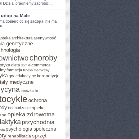
! Dzisiaj pragniemy zaprosić ...
 urlop na Male
ma dopiero co się zaczęła, nie ma
 ...
apteka
architektura
asertywność
ia genetyczne
chnologia
choroby
ownictwo
styka
dieta
e-commerce
dom
iny
farmacja
fitness medyczny
yka
korepetycje
gry edukacyjne
iały medyczne
ycyna
mieszkanie
tocykle
ochrona
ody
opieka
odchudzanie
opieka zdrowotna
zna
ilaktyka
przychodnia
psychologia społeczna
gia
pty
sprzęt
rehabilitacja