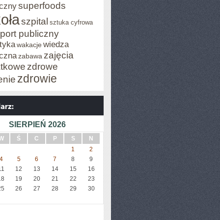
superfoods
czny
oła
szpital
sztuka cyfrowa
port publiczny
tyka
wiedza
wakacje
zajęcia
czna
zabawa
tkowe
zdrowe
zdrowie
enie
SIERPIEŃ 2026
W
Ś
C
P
S
N
1
2
4
5
6
7
8
9
11
12
13
14
15
16
18
19
20
21
22
23
25
26
27
28
29
30