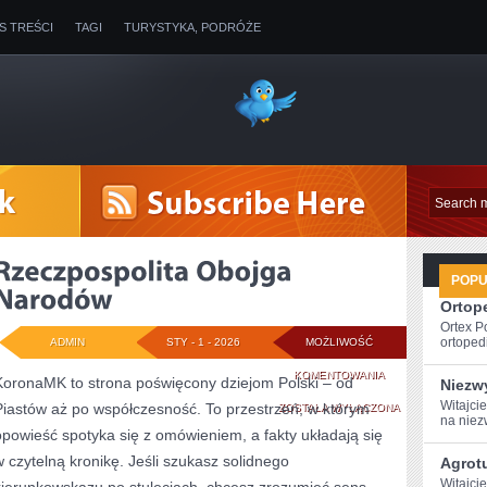
IS TREŚCI
TAGI
TURYSTYKA, PODRÓŻE
POP
Ortope
Ortex P
ortopedi
ADMIN
STY - 1 - 2026
MOŻLIWOŚĆ
RZECZPOSPOLITA
KOMENTOWANIA
KoronaMK to strona poświęcony dziejom Polski – od
Niezw
Witajci
Piastów aż po współczesność. To przestrzeń, w którym
OBOJGA
ZOSTAŁA WYŁĄCZONA
na niez
opowieść spotyka się z omówieniem, a fakty układają się
NARODÓW
w czytelną kronikę. Jeśli szukasz solidnego
Agrot
Witajci