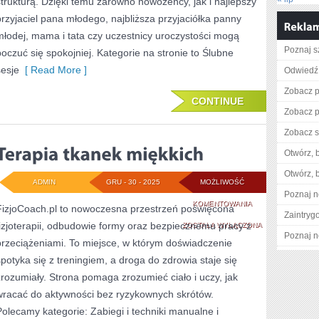
strukturą. Dzięki temu zarówno nowożeńcy, jak i najlepszy
przyjaciel pana młodego, najbliższa przyjaciółka panny
młodej, mama i tata czy uczestnicy uroczystości mogą
Poznaj s
poczuć się spokojniej. Kategorie na stronie to Ślubne
sesje
[ Read More ]
Odwiedź 
Zobacz pe
CONTINUE
Zobacz p
Zobacz s
Otwórz, 
Otwórz, 
ADMIN
GRU - 30 - 2025
MOŻLIWOŚĆ
Poznaj n
TERAPIA
KOMENTOWANIA
FizjoCoach.pl to nowoczesna przestrzeń poświęcona
Zaintry
fizjoterapii, odbudowie formy oraz bezpiecznemu pracy z
TKANEK
ZOSTAŁA WYŁĄCZONA
Poznaj n
przeciążeniami. To miejsce, w którym doświadczenie
MIĘKKICH
spotyka się z treningiem, a droga do zdrowia staje się
zrozumiały. Strona pomaga zrozumieć ciało i uczy, jak
wracać do aktywności bez ryzykownych skrótów.
Polecamy kategorie: Zabiegi i techniki manualne i