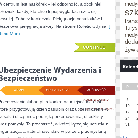
medy
W centrum jest naskórek – jej odporność, a obok niej
szk
człowiek: każdy, kto chce lepiej wyglądać i czuć się
pewniej. Zobacz koniecznie Pielęgnacja nastolatków i
trans
Sezonowa pielęgnacja skóry. Na stronie Rolletic Gdynia
[
Turys
Read More ]
medy
doda
CONTINUE
żywi
P
ADMIN
GRU - 31 - 2025
MOŻLIWOŚĆ
UBEZPIECZENIE
KOMENTOWANIA
3
Przemowieniaslubne.pl to konkretne miejsce dla osób,
10
które przygotowują dzień zaślubin oraz uczestniczenie w
WYDARZENIA
ZOSTAŁA WYŁĄCZONA
17
weselu i chcą mieć pod ręką przemówienia, checklisty
I
24
oraz pomysły. To przestrzeń, w której łączą się uczucia z
31
BEZPIECZEŃSTWO
organizacją, a naturalność idzie w parze z przemyślaną
« lip