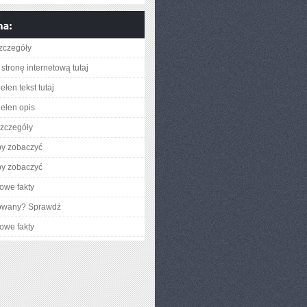
zczegóły
stronę internetową tutaj
łen tekst tutaj
ełen opis
zczegóły
by zobaczyć
by zobaczyć
owe fakty
gowany? Sprawdź
owe fakty