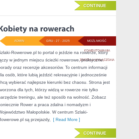
CONTINUE
ADMIN
GRU - 27 - 2025
MOŻLIWOŚĆ
KOBIETY
KOMENTOWANIA
Szlaki-Rowerowe.pl to portal o jeździe na rowerze, który
łączy w jednym miejscu ścieżki rowerowe, praktyczne
NA
ZOSTAŁA WYŁĄCZONA
porady oraz recenzje akcesoriów. To centrum informacji
ROWERACH
dla osób, które lubią jeździć rekreacyjnie i jednocześnie
chcą wybierać najlepsze kierunki bez chaosu. Strona jest
tworzona dla tych, którzy widzą w rowerze nie tylko
narzędzie treningu, ale też sposób na wolność. Zobacz
koniecznie Rower a praca zdalna i nomadyzm i
Województwo Małopolskie. W centrum Szlaki-
Rowerowe.pl są przejazdy,
[ Read More ]
CONTINUE