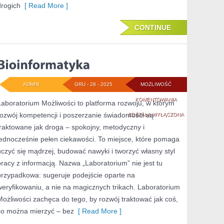
drogich
[ Read More ]
CONTINUE
ADMIN
GRU - 28 - 2025
MOŻLIWOŚĆ
BIOINFORMATYKA
KOMENTOWANIA
Laboratorium Możliwości to platforma rozwoju, w którym
rozwój kompetencji i poszerzanie świadomości są
ZOSTAŁA WYŁĄCZONA
traktowane jak droga – spokojny, metodyczny i
jednocześnie pełen ciekawości. To miejsce, które pomaga
uczyć się mądrzej, budować nawyki i tworzyć własny styl
pracy z informacją. Nazwa „Laboratorium” nie jest tu
przypadkowa: sugeruje podejście oparte na
weryfikowaniu, a nie na magicznych trikach. Laboratorium
Możliwości zachęca do tego, by rozwój traktować jak coś,
co można mierzyć – bez
[ Read More ]