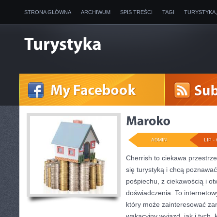
STRONA GŁÓWNA
ARCHIWUM
SPIS TREŚCI
TAGI
TURYSTYKA
ADMIN
LIP - 
Cherrish to ciekawa przestrze
się turystyką i chcą poznawać
pośpiechu, z ciekawością i o
doświadczenia. To internetow
który może zainteresować za
wakacyjny wyjazd, jak i tych, 