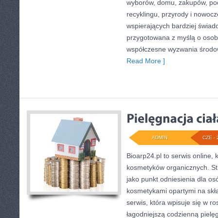
wyborów, domu, zakupów, podr
recyklingu, przyrody i nowoc
wspierających bardziej świado
przygotowana z myślą o osob
współczesne wyzwania środow
Read More ]
ADMIN
CZE - 
Bioarp24.pl to serwis online, 
kosmetyków organicznych. S
jako punkt odniesienia dla osó
kosmetykami opartymi na skła
serwis, która wpisuje się w r
łagodniejszą codzienną pielę