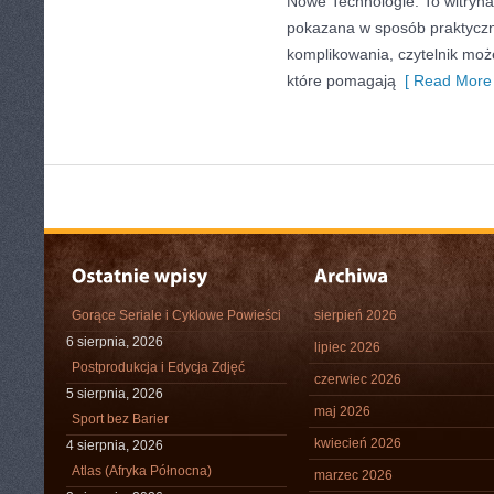
Nowe Technologie. To witryna,
pokazana w sposób praktyczn
komplikowania, czytelnik moż
które pomagają
[ Read More 
Gorące Seriale i Cyklowe Powieści
sierpień 2026
6 sierpnia, 2026
lipiec 2026
Postprodukcja i Edycja Zdjęć
czerwiec 2026
5 sierpnia, 2026
maj 2026
Sport bez Barier
kwiecień 2026
4 sierpnia, 2026
Atlas (Afryka Północna)
marzec 2026